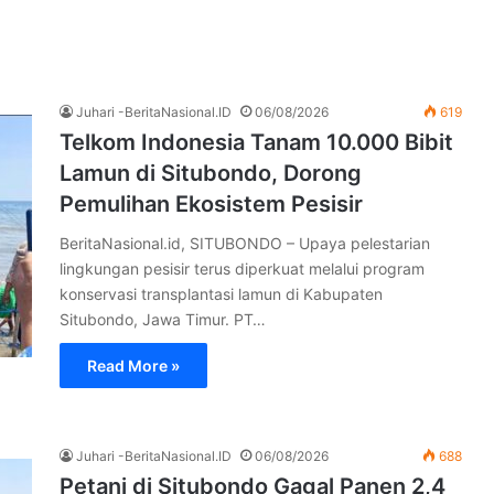
Juhari -BeritaNasional.ID
06/08/2026
619
Telkom Indonesia Tanam 10.000 Bibit
Lamun di Situbondo, Dorong
Pemulihan Ekosistem Pesisir
BeritaNasional.id, SITUBONDO – Upaya pelestarian
lingkungan pesisir terus diperkuat melalui program
konservasi transplantasi lamun di Kabupaten
Situbondo, Jawa Timur. PT…
Read More »
Juhari -BeritaNasional.ID
06/08/2026
688
Petani di Situbondo Gagal Panen 2,4