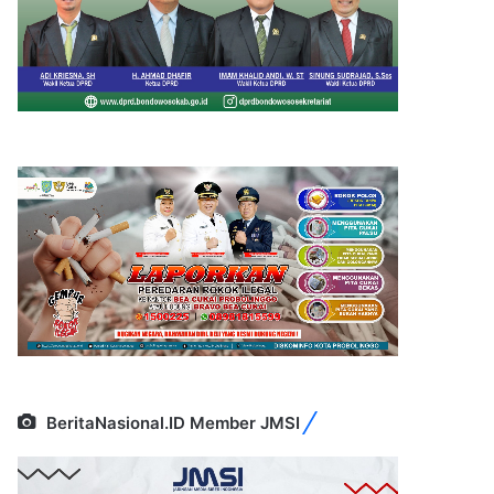
BeritaNasional.ID Member JMSI