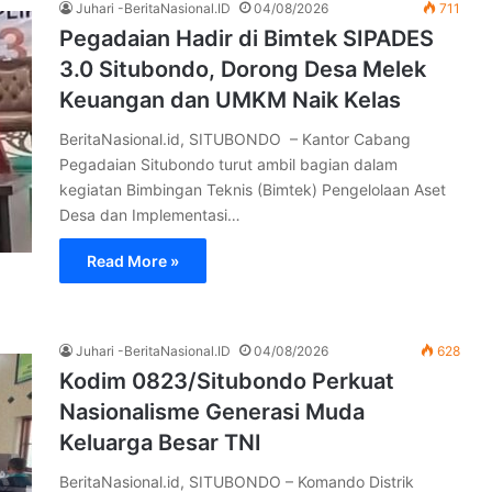
Juhari -BeritaNasional.ID
04/08/2026
711
Pegadaian Hadir di Bimtek SIPADES
3.0 Situbondo, Dorong Desa Melek
Keuangan dan UMKM Naik Kelas
BeritaNasional.id, SITUBONDO – Kantor Cabang
Pegadaian Situbondo turut ambil bagian dalam
kegiatan Bimbingan Teknis (Bimtek) Pengelolaan Aset
Desa dan Implementasi…
Read More »
Juhari -BeritaNasional.ID
04/08/2026
628
Kodim 0823/Situbondo Perkuat
Nasionalisme Generasi Muda
Keluarga Besar TNI
BeritaNasional.id, SITUBONDO – Komando Distrik