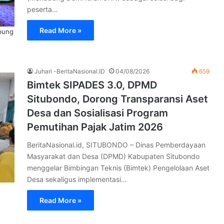
peserta…
Read More »
bung
Juhari -BeritaNasional.ID
04/08/2026
659
Bimtek SIPADES 3.0, DPMD
Situbondo, Dorong Transparansi Aset
Desa dan Sosialisasi Program
Pemutihan Pajak Jatim 2026
BeritaNasional.id, SITUBONDO – Dinas Pemberdayaan
Masyarakat dan Desa (DPMD) Kabupaten Situbondo
menggelar Bimbingan Teknis (Bimtek) Pengelolaan Aset
Desa sekaligus implementasi…
Read More »