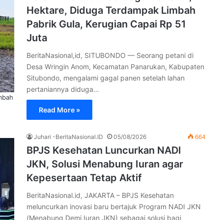
Hektare, Diduga Terdampak Limbah
Pabrik Gula, Kerugian Capai Rp 51
Juta
BeritaNasional,id, SITUBONDO — Seorang petani di
Desa Wringin Anom, Kecamatan Panarukan, Kabupaten
Situbondo, mengalami gagal panen setelah lahan
pertaniannya diduga…
imbah
Read More »
Juhari -BeritaNasional.ID
05/08/2026
664
BPJS Kesehatan Luncurkan NADI
JKN, Solusi Menabung Iuran agar
Kepesertaan Tetap Aktif
BeritaNasional.id, JAKARTA – BPJS Kesehatan
meluncurkan inovasi baru bertajuk Program NADI JKN
(Menabung Demi Iuran JKN) sebagai solusi bagi