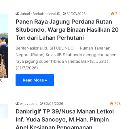
Juhari -BeritaNasional.ID
31/07/2026
711
Panen Raya Jagung Perdana Rutan
Situbondo, Warga Binaan Hasilkan 20
Ton dari Lahan Perhutani
BeritaNasional.id, SITUBONDO — Rumah Tahanan
Negara (Rutan) Kelas IIB Situbondo menggelar panen
raya jagung super hibrida varietas Bisi-18, Jumat
(31/7/2026).…
Read More »
S
wijayapers
30/07/2026
708
Danbrigif TP 39/Nusa Manan Letkol
Inf. Yuda Sancoyo, M.Han. Pimpin
Apel Kesiapan Pengamanan