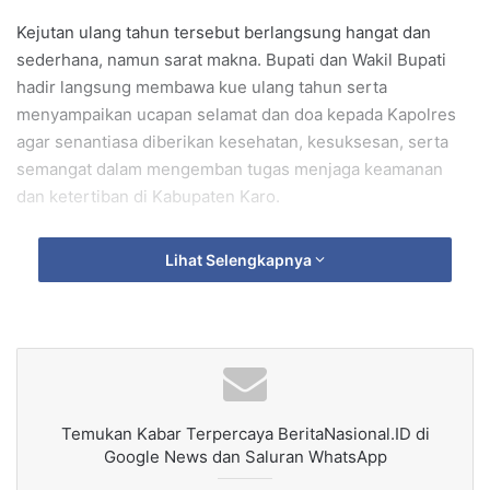
Kejutan ulang tahun tersebut berlangsung hangat dan
sederhana, namun sarat makna. Bupati dan Wakil Bupati
hadir langsung membawa kue ulang tahun serta
menyampaikan ucapan selamat dan doa kepada Kapolres
agar senantiasa diberikan kesehatan, kesuksesan, serta
semangat dalam mengemban tugas menjaga keamanan
dan ketertiban di Kabupaten Karo.
“Atas nama pribadi dan Pemerintah Kabupaten Karo, kami
Lihat Selengkapnya
mengucapkan selamat ulang tahun kepada Bapak Kapolres.
Semoga panjang umur, sehat selalu, dan tetap menjadi
sosok pemimpin yang tegas, humanis, dan mengayomi
masyarakat,” ucap Bupati Antonius Ginting.
Wakil Bupati Karo, Komando Tarigan, juga turut
Temukan Kabar Terpercaya BeritaNasional.ID di
menyampaikan harapannya agar sinergi antara Polres
Google News dan Saluran WhatsApp
Tanah Karo dan Pemerintah Daerah semakin erat dalam