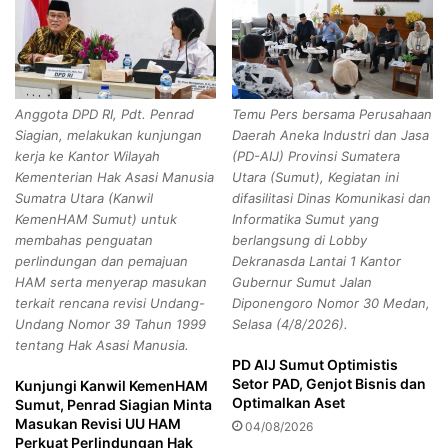
e
o
h
l
P
a
r
h
e
,
Anggota DPD RI, Pdt. Penrad
Temu Pers bersama Perusahaan
s
T
Siagian, melakukan kunjungan
Daerah Aneka Industri dan Jasa
i
i
kerja ke Kantor Wilayah
(PD-AIJ) Provinsi Sumatera
d
n
Kementerian Hak Asasi Manusia
Utara (Sumut), Kegiatan ini
e
g
Sumatra Utara (Kanwil
difasilitasi Dinas Komunikasi dan
n
k
KemenHAM Sumut) untuk
Informatika Sumut yang
P
a
membahas penguatan
berlangsung di Lobby
r
t
perlindungan dan pemajuan
Dekranasda Lantai 1 Kantor
a
k
HAM serta menyerap masukan
Gubernur Sumut Jalan
b
a
terkait rencana revisi Undang-
Diponengoro Nomor 30 Medan,
o
n
Undang Nomor 39 Tahun 1999
Selasa (4/8/2026).
w
K
tentang Hak Asasi Manusia.
o
e
PD AIJ Sumut Optimistis
s
Setor PAD, Genjot Bisnis dan
Kunjungi Kanwil KemenHAM
i
Optimalkan Aset
Sumut, Penrad Siagian Minta
a
Masukan Revisi UU HAM
04/08/2026
p
Perkuat Perlindungan Hak