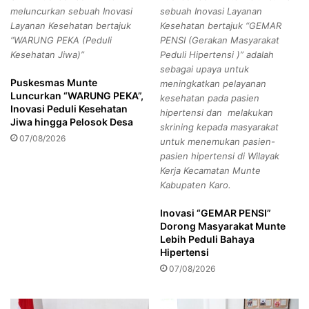
n
meluncurkan sebuah Inovasi
sebuah Inovasi Layanan
e
P
Layanan Kesehatan bertajuk
Kesehatan bertajuk “GEMAR
r
r
“WARUNG PEKA (Peduli
PENSI (Gerakan Masyarakat
a
o
Kesehatan Jiwa)”
Peduli Hipertensi )” adalah
s
g
sebagai upaya untuk
i
r
Puskesmas Munte
meningkatkan pelayanan
D
a
Luncurkan “WARUNG PEKA”,
kesehatan pada pasien
e
m
Inovasi Peduli Kesehatan
hipertensi dan melakukan
s
T
Jiwa hingga Pelosok Desa
skrining kepada masyarakat
a
a
07/08/2026
untuk menemukan pasien-
-
g
pasien hipertensi di Wilayak
K
a
Kerja Kecamatan Munte
e
n
Kabupaten Karo.
l
a
u
M
Inovasi “GEMAR PENSI”
r
a
Dorong Masyarakat Munte
a
s
Lebih Peduli Bahaya
h
u
Hipertensi
a
k
07/08/2026
n
S
o
e
l
k