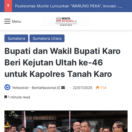
Puskesmas Munte Luncurkan “WARUNG PEKA”, Inovasi Peduli Kesehatan Jiwa hingga Pelosok Desa
Menu
Sumatera
Sumatera Utara
Bupati dan Wakil Bupati Karo
Beri Kejutan Ultah ke-46
untuk Kapolres Tanah Karo
Yehezkiel - BeritaNasional.ID
S
22/07/2025
714
e
1 minute read
n
d
a
n
e