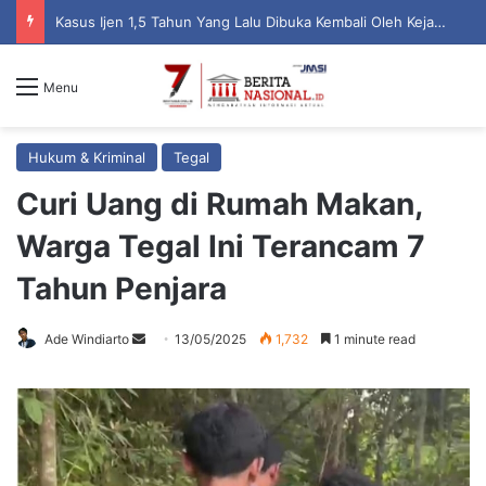
Kasus Ijen 1,5 Tahun Yang Lalu Dibuka Kembali Oleh Kejari, Ada Apa
Menu
Hukum & Kriminal
Tegal
Curi Uang di Rumah Makan,
Warga Tegal Ini Terancam 7
Tahun Penjara
Ade Windiarto
S
13/05/2025
1,732
1 minute read
e
n
d
a
n