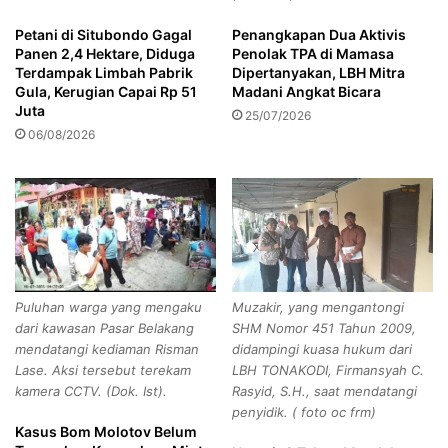
M
j
Pencurian di rumah makan
a
a
Petani di Situbondo Gagal
Penangkapan Dua Aktivis
e
a
Panen 2,4 Hektare, Diduga
Penolak TPA di Mamasa
Satreskrim Polres Tegal Kota
Tegal
s
n
Terdampak Limbah Pabrik
Dipertanyakan, LBH Mitra
a
B
Gula, Kerugian Capai Rp 51
Madani Angkat Bicara
n
i
Juta
25/07/2026
Copy URL
D
s
06/08/2026
i
a
b
L
e
e
r
w
s
a
i
t
h
A
k
p
Puluhan warga yang mengaku
Muzakir, yang mengantongi
a
l
dari kawasan Pasar Belakang
SHM Nomor 451 Tahun 2009,
n
i
mendatangi kediaman Risman
didampingi kuasa hukum dari
P
k
Lase. Aksi tersebut terekam
LBH TONAKODI, Firmansyah C.
e
a
kamera CCTV. (Dok. Ist).
Rasyid, S.H., saat mendatangi
t
s
penyidik. ( foto oc frm)
u
i
Kasus Bom Molotov Belum
g
J