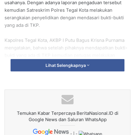
usahanya. Dengan adanya laporan pengaduan tersebut
kemudian Satreskrim Polres Tegal Kota melakukan
serangkaian penyelidikan dengan mendasari bukti-bukti
yang ada di TKP.
Kapolres Tegal Kota, AKBP I Putu Bagus Krisna Purnama
mengatakan, bahwa setelah pihaknya mendapatkan bukti-
bukti yang ada di TKP kemudian petugas melakukan
penyelidikan untuk mengungkap siapa pelakunya.
Lihat Selengkapnya
“Petugas mendapatkan barang bukti petunjuk berupa
rekaman CCTV di lokasi kejadian. Sehingga petugas
mendapatkan bukti petunjuk siapakah pelaku dari pada
pencurian tersebut dan segera mencari keberadaannya,”
kata Kapolres, Selasa (13/5/2025).
Temukan Kabar Terpercaya BeritaNasional.ID di
Google News dan Saluran WhatsApp
Kapolres menjelaskan, pengungkapan kasus ini berawal
dengan adanya laporan dari korban saudara ARN (38)
- | -