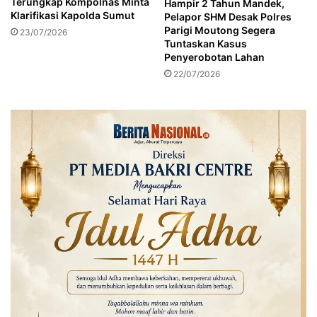
Terungkap Kompolnas Minta
Hampir 2 Tahun Mandek,
a
M
Klarifikasi Kapolda Sumut
Pelapor SHM Desak Polres
s
O
Parigi Moutong Segera
23/07/2026
D
,
Tuntaskan Kasus
a
M
Penyerobotan Lahan
m
a
22/07/2026
k
k
a
s
r
i
m
a
l
R
p
1
5
J
u
t
a