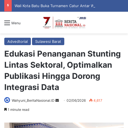
Wali Kota Batu Buka Turnamen Catur Antar Wartawan dan Instansi
Menu
Advedtorial
Sulawesi Barat
Edukasi Penanganan Stunting
Lintas Sektoral, Optimalkan
Publikasi Hingga Dorong
Integrasi Data
Wahyuni_BeritaNasional.ID
S
02/06/2026
4,617
e
1 minute read
n
d
a