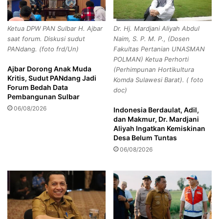
k
n
a
c
n
Ketua DPW PAN Sulbar H. Ajbar
Dr. Hj. Mardjani Aliyah Abdul
a
P
saat forum. Diskusi sudut
Naim, S. P. M. P., (Dosen
s
r
PANdang. (foto frd/Un)
Fakultas Pertanian UNASMAN
i
o
POLMAN) Ketua Perhorti
l
g
Ajbar Dorong Anak Muda
(Perhimpunan Hortikultura
a
r
Kritis, Sudut PANdang Jadi
Komda Sulawesi Barat). ( foto
2
a
Forum Bedah Data
doc)
0
m
Pembangunan Sulbar
2
P
06/08/2026
Indonesia Berdaulat, Adil,
6
a
dan Makmur, Dr. Mardjani
d
s
Aliyah Ingatkan Kemiskinan
i
t
Desa Belum Tuntas
S
i
06/08/2026
M
p
A
a
N
d
1
u
K
,
a
L
b
i