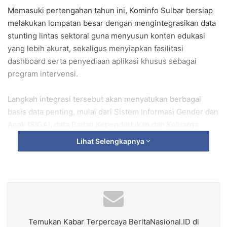
Memasuki pertengahan tahun ini, Kominfo Sulbar bersiap
melakukan lompatan besar dengan mengintegrasikan data
stunting lintas sektoral guna menyusun konten edukasi
yang lebih akurat, sekaligus menyiapkan fasilitasi
dashboard serta penyediaan aplikasi khusus sebagai
program intervensi.
‎Langkah integrasi tersebut akan menyatukan berbagai
basis data penting, mulai dari Sistem Informasi Gender dan
Anak (SIGA), data Badan Kependudukan dan Keluarga
Berencana Nasional (BKKBN), DTSEN, hingga Elektronik-
Lihat Selengkapnya
Pencatatan dan Pelaporan Gizi Berbasis Masyarakat
(EPPBGM) milik Kemenkes.
Upaya terpadu ini merupakan tindak lanjut langsung dari
arahan Gubernur Sulbar, Suhardi Duka, sebagai bentuk
komitmen nyata dalam menekan angka stunting di Bumi
Temukan Kabar Terpercaya BeritaNasional.ID di
Manakarra.