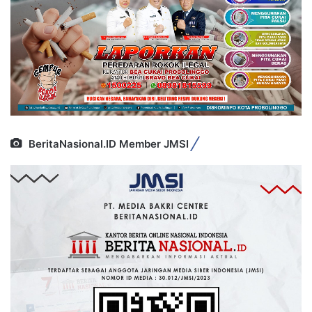
BeritaNasional.ID Member JMSI