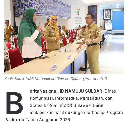
n
e
m
a
i
l
Kadis KominfoSS Muhammad Ridwan Djafar. (foto doc frd)
B
eritaNasional. ID NAMUJU SULBAR–
Dinas
Komunikasi, Informatika, Persandian, dan
Statistik (KominfoSS) Sulawesi Barat
melaporkan hasil dukungan terhadap Program
Pastipadu Tahun Anggaran 2026.