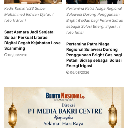
a
b
Kadis KominfoSS Sulbar
Pertamina Patra Niaga Regional
n
a
Muhammad Ridwan Djafar. (
Sulawesi Dorong Penggunaan
j
t
foto frd/Un)
Bright it'sGas bagi Petani Sidrap
a
k
sebagai Solusi Energi Irigasi . (
h
a
Saat Asmara Jadi Senjata:
foto hms)
e
n
Sulbar Perkuat Literasi
,
S
Digital Cegah Kejahatan Love
Pertamina Patra Niaga
A
e
Scamming
Regional Sulawesi Dorong
j
m
Penggunaan Bright Gas bagi
06/08/2026
a
u
Petani Sidrap sebagai Solusi
k
a
Energi Irigasi
S
P
06/08/2026
i
i
s
h
w
a
a
k
T
P
o
e
l
r
a
c
k
e