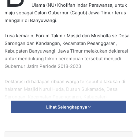
e
Ulama (NU) Khofifah Indar Parawansa, untuk
m
maju sebagai Calon Gubernur (Cagub) Jawa Timur terus
a
mengalir di Banyuwangi.
i
l
Lusa kemarin, Forum Takmir Masjid dan Musholla se Desa
Sarongan dan Kandangan, Kecamatan Pesanggaran,
Kabupaten Banyuwangi, Jawa Timur melakukan deklarasi
untuk mendukung tokoh perempuan tersebut menjadi
Gubernur Jatim Periode 2018-2023.
Deklarasi di hadapan ribuan warga tersebut dilakukan di
halaman Masjid Nurul Huda, Dusun Sukamade, Desa
Sarongan, Kecamatan Pesanggaran, Kabupaten
Banyuwangi bersamaan dengan acara santunan yatim dan
Lihat Selengkapnya
piatu serta pengajian akbar.
Ketua Forum Takmir Masjid dan Musholla se Desa
Kandangan dan Sarongan, Mubarok, mengatakan, deklarasi