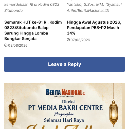
i
e
kemerdekaan RI di Kodim 0823
Yantoko, S.Sos, MM. (Syamsul
L
jajarannya membacakan deklarasi dukungan.
k
Situbondo
Arifin/BeritaNasional.ID)
a
u
y
k
Semarak HUT ke-81 RI, Kodim
Hingga Awal Agustus 2026,
a
A
0823/Situbondo Balap
Pendapatan PBB-P2 Masih
n
p
Sarung Hingga Lomba
34%
a
a
Bongkar Senjata
07/08/2026
n
r
08/08/2026
a
t
Komunitas
P
Leave a Reply
o
l
Copy URL
s
e
k
K
a
l
i
p
u