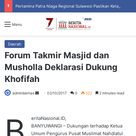
Pertamina Patra Niaga Regional Sulawesi Pastikan Ketahanan Stok BBM dan LPG 3 Kg di Bone
Menu
Daerah
Forum Takmir Masjid dan
Musholla Deklarasi Dukung
Khofifah
adminbernas
S
02/10/2017
0
522
2 minutes read
e
n
B
d
eritaNasional.ID,
a
BANYUWANGI – Dukungan terhadap Ketua
n
Umum Pengurus Pusat Muslimat Nahdlatul