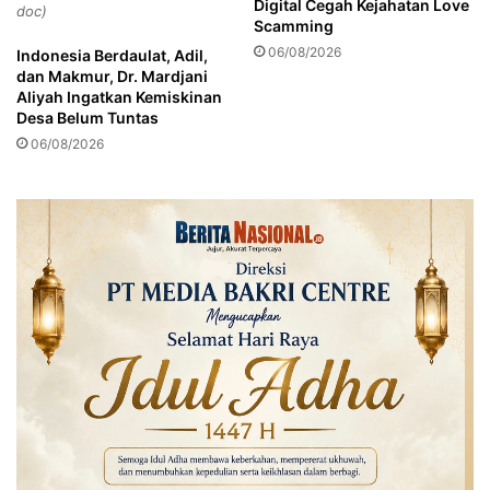
Digital Cegah Kejahatan Love
doc)
g
Scamming
a
06/08/2026
Indonesia Berdaulat, Adil,
w
dan Makmur, Dr. Mardjani
a
Aliyah Ingatkan Kemiskinan
l
Desa Belum Tuntas
P
06/08/2026
r
o
s
e
s
d
e
n
g
a
n
T
r
a
n