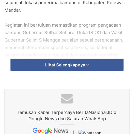
sejumlah lokasi penerima bantuan di Kabupaten Polewali
Mandar.
Kegiatan ini bertujuan memastikan program pengadaan
bantuan Gubernur Sulbar Suhardi Duka (SDK) dan Wakil
Gubernur Salim S Mengga berjalan sesuai perencanaan,
memenuhi ketentuan spesifikasi teknis, serta tepat
sasaran kepada kelompok tani dan peternak penerima
manfaat.
Lihat Selengkapnya
Dalam keterangannya, Inspektur Daerah Provinsi Sulawesi
Barat, M. Natsir, menyampaikan pentingnya pengawasan
menyeluruh agar seluruh tahapan distribusi bantuan dapat
dipertanggungjawabkan secara transparan dan akuntabel.
Temukan Kabar Terpercaya BeritaNasional.ID di
“Kami melakukan pengecekan langsung ke lapangan untuk
Google News dan Saluran WhatsApp
memastikan kualitas bibit, kelengkapan administrasi, dan
ketepatan sasaran penerima. Ini bagian dari komitmen kami
- | -