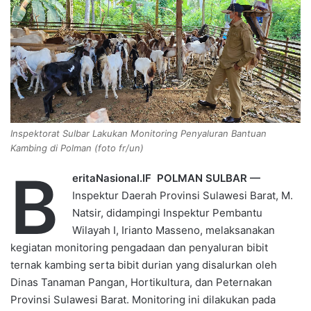
e
m
a
i
l
Inspektorat Sulbar Lakukan Monitoring Penyaluran Bantuan
Kambing di Polman (foto fr/un)
B
eritaNasional.IF POLMAN SULBAR —
Inspektur Daerah Provinsi Sulawesi Barat, M.
Natsir, didampingi Inspektur Pembantu
Wilayah I, Irianto Masseno, melaksanakan
kegiatan monitoring pengadaan dan penyaluran bibit
ternak kambing serta bibit durian yang disalurkan oleh
Dinas Tanaman Pangan, Hortikultura, dan Peternakan
Provinsi Sulawesi Barat. Monitoring ini dilakukan pada