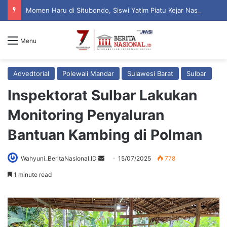
Momen Haru di Situbondo, Siswi Yatim Piatu Kejar Nasim Khan Saat Reses Demi Ucapkan Terima Kasih
Menu
Advedtorial
Polewali Mandar
Sulawesi Barat
Sulbar
Inspektorat Sulbar Lakukan
Monitoring Penyaluran
Bantuan Kambing di Polman
Wahyuni_BeritaNasional.ID
S
15/07/2025
778
e
1 minute read
n
d
a
n