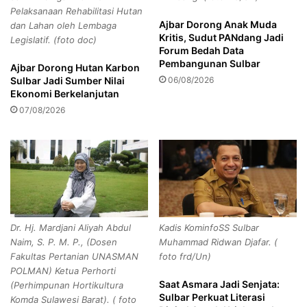
a
r
Pelaksanaan Rehabilitasi Hutan
j
o
Ajbar Dorong Anak Muda
dan Lahan oleh Lembaga
u
v
Kritis, Sudut PANdang Jadi
Legislatif. (foto doc)
k
S
Forum Bedah Data
a
u
Pembangunan Sulbar
Ajbar Dorong Hutan Karbon
n
l
Sulbar Jadi Sumber Nilai
06/08/2026
S
b
Ekonomi Berkelanjutan
e
a
07/08/2026
k
r
t
:
o
B
r
P
K
K
e
P
l
D
a
S
Dr. Hj. Mardjani Aliyah Abdul
Kadis KominfoSS Sulbar
u
i
Naim, S. P. M. P., (Dosen
Muhammad Ridwan Djafar. (
t
a
Fakultas Pertanian UNASMAN
foto frd/Un)
a
p
POLMAN) Ketua Perhorti
n
M
Saat Asmara Jadi Senjata:
(Perhimpunan Hortikultura
e
Sulbar Perkuat Literasi
Komda Sulawesi Barat). ( foto
n