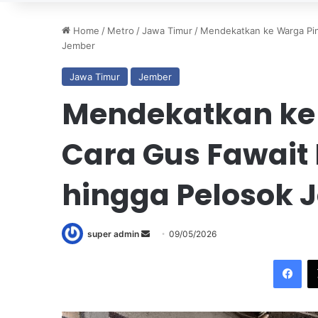
Home
/
Metro
/
Jawa Timur
/
Mendekatkan ke Warga Pi
Jember
Jawa Timur
Jember
Mendekatkan ke 
Cara Gus Fawai
hingga Pelosok 
super admin
S
09/05/2026
e
Facebook
n
d
a