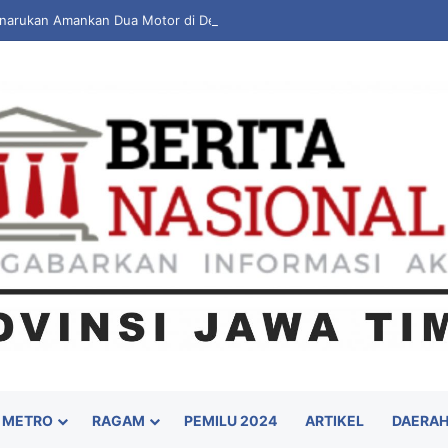
Panarukan Amankan Dua Motor di Desa Gelung, Pelaku Diduga dari Luar 
METRO
RAGAM
PEMILU 2024
ARTIKEL
DAERA