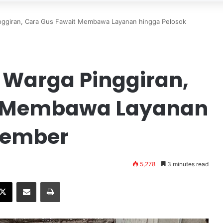
nggiran, Cara Gus Fawait Membawa Layanan hingga Pelosok
Warga Pinggiran,
t Membawa Layanan
Jember
5,278
3 minutes read
X
Share via Email
Print