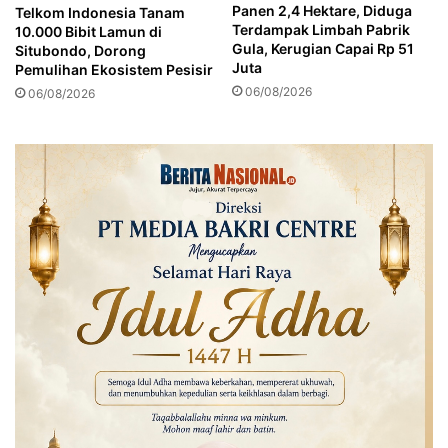
Panen 2,4 Hektare, Diduga
Telkom Indonesia Tanam
d
e
Terdampak Limbah Pabrik
10.000 Bibit Lamun di
a
k
Gula, Kerugian Capai Rp 51
Situbondo, Dorong
k
a
Juta
Pemulihan Ekosistem Pesisir
T
t
06/08/2026
06/08/2026
e
a
r
n
b
d
u
e
k
n
t
g
i
a
n
S
a
t
k
a
m
l
i
n