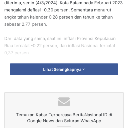
diterima, senin (4/3/2024). Kota Batam pada Februari 2023
mengalami deflasi -0,30 persen. Sementara menurut
angka tahun kalender 0.28 persen dan tahun ke tahun
sebesar 2.77 persen.
Dari data yang sama, saat ini, inflasi Provinsi Kepulauan
Riau tercatat -0,22 persen, dan inflasi Nasional tercatat
0,37 persen.
Andil komoditas inflasi/deflasi pendorong pada februari
Lihat Selengkapnya
2024 (m-to-m), cabai merah menduduki urutan teratas
dengan angka 0.13 persen, dilanjutkan daging ayam ras
0.08 persen, udang basah 0.04, telur ayam ras dan beras
0.02 persen, dan cabai rawit, kentang, ikan selar, sosis, dan
kentimun masing-masing 0.01 persen.
Temukan Kabar Terpercaya BeritaNasional.ID di
Sedangkan untuk andil komoditas inflasi/deflasi
Google News dan Saluran WhatsApp
penhambatnya di urutan pertama bayam -0.23 persen,