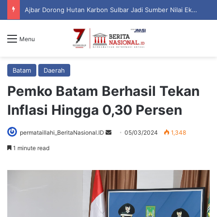
Ajbar Dorong Hutan Karbon Sulbar Jadi Sumber Nilai Ekonomi Berkelanjutan
Menu
Batam
Daerah
Pemko Batam Berhasil Tekan
Inflasi Hingga 0,30 Persen
permataillahi_BeritaNasional.ID
S
05/03/2024
1,348
e
1 minute read
n
d
a
n
e
m