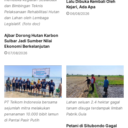
Lalu Dibuka Kembali Oleh
s
P
dibentuk dalam pengendalian inflasi ini. Pada intinya, Rudi,
dan Bimbingan Teknis
Kejari, Ada Apa
l
o
menekankan agar masyarakat Batam bisa mendapatkan
Pelaksanaan Rehabilitasi Hutan
u
06/08/2026
l
dan Lahan oleh Lembaga
kebutuhan bahan pokok dengan harga yang terjangkau.
:
r
Legislatif. (foto doc)
S
e
u
s
“Ini kami lakukan semata-mata demi kesejahteraan
Ajbar Dorong Hutan Karbon
d
S
masyarakat ” tutup Rudi. (Ay/BERNAS)
Sulbar Jadi Sumber Nilai
a
e
Ekonomi Berkelanjutan
h
k
07/08/2026
V
a
e
d
r
a
i
u
f
B
i
a
k
n
Batam
Inflasi Kota Batam
a
g
PT Telkom Indonesia bersama
Lahan seluan 2.4 hektar gagal
s
u
Muhammad Rudi
Wali Kota Batam
sejumlah mitra melakukan
tanam disuga terdampak limbah
i
n
penanaman 10.000 bibit lamun
Pabrik.Gula
,
K
di Pantai Pasir Putih
T
e
Copy URL
Petani di Situbondo Gagal
i
d