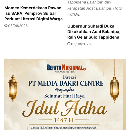
Tappidena Balanipa" dari
e
p
Momen Kemerdekaan Rawan
Kerapatan Adat Balanipa. (foto
l
a
Isu SARA, Pemprov Sulbar
frd/Un)
a
s
Perkuat Literasi Digital Warga
y
t
05/08/2026
Gubernur Suhardi Duka
a
i
Dikukuhkan Adat Balanipa,
n
k
Raih Gelar Sulo Tappidena
a
a
05/08/2026
n
n
R
T
S
a
U
n
D
p
A
a
r
P
R
o
o
t
z
o
y
n
g
a
n