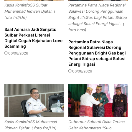
a
0
Kadis KominfoSS Sulbar
Pertamina Patra Niaga Regional
l
2
Muhammad Ridwan Djafar. (
Sulawesi Dorong Penggunaan
i
4
foto frd/Un)
Bright it'sGas bagi Petani Sidrap
K
,
sebagai Solusi Energi Irigasi . (
o
T
Saat Asmara Jadi Senjata:
foto hms)
t
P
Sulbar Perkuat Literasi
a
P
Digital Cegah Kejahatan Love
Pertamina Patra Niaga
N
d
Scamming
Regional Sulawesi Dorong
u
i
Penggunaan Bright Gas bagi
06/08/2026
r
B
Petani Sidrap sebagai Solusi
k
o
Energi Irigasi
h
n
06/08/2026
o
e
l
B
i
o
s
l
S
a
i
n
d
g
a
o
Kadis KominfoSS Muhammad
Gubernur Suhardi Duka Terima
k
D
Ridwan Djafar. ( foto frd/Un)
Gelar Kehormatan "Sulo
P
i