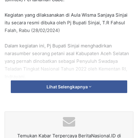
Kegiatan yang dilaksanakan di Aula Wisma Sanjaya Sinjai
itu secara resmi dibuka oleh Pj Bupati Sinjai, T.R Fahsul
Falah, Rabu (28/02/2024)
Dalam kegiatan ini, Pj Bupati Sinjai menghadirkan
narasumber seorang petani asal Kabupaten Aceh Selatan
yang pernah dinobatkan sebagai Penyuluh Swadaya
Teladan Tingkat Nasional Tahun 2022 oleh Kementan RI,
Indrayani.
Lihat Selengkapnya
Dihadapan para peserta yang merupakan penyuluh
pertanian dan petani, Pj. Bupati Sinjai menyampaikan
bahwa narasumber pada bimtek ini sengaja dirinya
hadirkan untuk berbagi ilmu dan pengalaman dengan para
petani cabai di Kabupaten Sinjai.
Temukan Kabar Terpercaya BeritaNasional.ID di