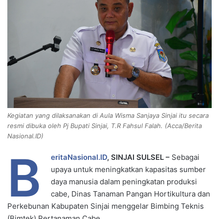
e
m
a
i
l
Kegiatan yang dilaksanakan di Aula Wisma Sanjaya Sinjai itu secara
resmi dibuka oleh Pj Bupati Sinjai, T.R Fahsul Falah. (Acca/Berita
Nasional.ID)
B
eritaNasional.ID
, SINJAI SULSEL –
Sebagai
upaya untuk meningkatkan kapasitas sumber
daya manusia dalam peningkatan produksi
cabe, Dinas Tanaman Pangan Hortikultura dan
Perkebunan Kabupaten Sinjai menggelar Bimbing Teknis
(Bimtek) Pertanaman Cabe.