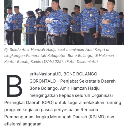
n
e
m
a
i
l
Pj. Sekda Amir Hamzah Hadju saat memimpin Apel Korpri di
Lingkungan Pemerintah Kabupaten Bone Bolango, di Halaman
Kantor Bupati, Kamis (17/4/2025). (Foto: Diskominfo)
B
eritaNasional.ID, BONE BOLANGO
GORONTALO – Penjabat Sekretaris Daerah
Bone Bolango, Amir Hamzah Hadju
mengingatkan kepada seluruh Organisasi
Perangkat Daerah (OPD) untuk segera melakukan running
program kegiatan pasca penyesuaian Rencana
Pembangunan Jangka Menengah Daerah (RPJMD) dan
efisiensi anggaran.