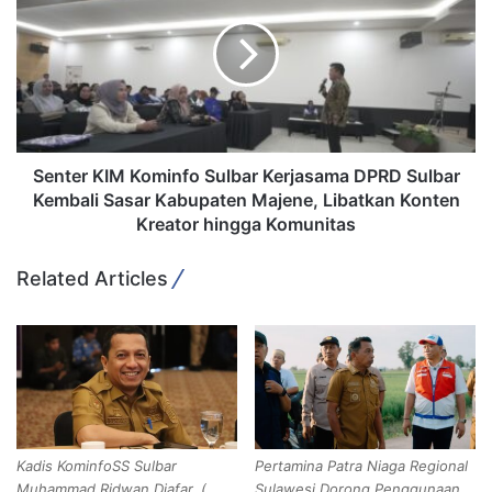
n
n
y
t
a
e
n
r
g
K
K
I
o
M
m
K
Senter KIM Kominfo Sulbar Kerjasama DPRD Sulbar
p
o
Kembali Sasar Kabupaten Majene, Libatkan Konten
e
m
Kreator hingga Komunitas
t
i
e
n
Related Articles
n
f
,
o
B
S
i
u
j
l
a
b
k
a
s
r
Kadis KominfoSS Sulbar
Pertamina Patra Niaga Regional
a
K
Muhammad Ridwan Djafar. (
Sulawesi Dorong Penggunaan