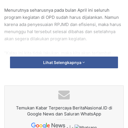
Menurutnya seharusnya pada bulan April ini seluruh
program kegiatan di OPD sudah harus dijalankan. Namun
karena ada penyesuaian RPJMD dan efisiensi, maka harus
menunggu hal tersebut selesai dibahas dan setelahnya
akan segera dilakukan program kegiatan.
“Kalau ini kita tidak lakukan, maka kita akan terlambat
dalam menjalankan program kegiatan di OPD masing-
Lihat Selengkapnya
masing. Oleh karena itu, setelah pembahasan RPJMD dan
efisiensi anggaran, program kegiatan di OPD sudah harus
berjalan,” ujarnya saat memimpin Apel Korpri di
Lingkungan Pemerintah Kabupaten Bone Bolango, di
Halaman Kantor Bupati, Kamis (17/4/2025).
Temukan Kabar Terpercaya BeritaNasional.ID di
Selain itu, dirinya juga menekankan akan pentingnya
Google News dan Saluran WhatsApp
disiplin, loyalitas, dan profesionalisme seluruh ASN dalam
bekerja sebagai pelayan masyarakat. Selain itu, ia juga
- | -