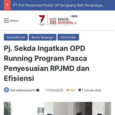
PT PLN Nusantara Power UP Sengkang Raih Penghargaan ISRA Award 2026, Perkuat Komitmen terhadap Keberlanjutan dan Pemberdayaan Masyarakat
Menu
Advedtorial
Bone Bolango
Gorontalo
Pj. Sekda Ingatkan OPD
Running Program Pasca
Penyesuaian RPJMD dan
Efisiensi
BeritaNasional.ID
S
17/04/2025
597
1 minute read
e
n
d
a