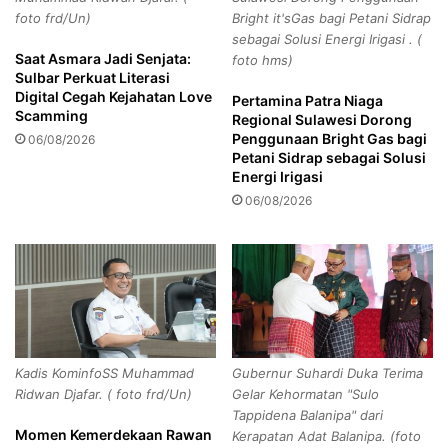
n
e
foto frd/Un)
Bright it'sGas bagi Petani Sidrap
a
r
sebagai Solusi Energi Irigasi . (
d
j
Saat Asmara Jadi Senjata:
foto hms)
a
a
Sulbar Perkuat Literasi
n
s
Digital Cegah Kejahatan Love
Pertamina Patra Niaga
B
a
Scamming
Regional Sulawesi Dorong
e
m
Penggunaan Bright Gas bagi
06/08/2026
r
a
Petani Sidrap sebagai Solusi
i
D
Energi Irigasi
n
P
06/08/2026
t
R
e
D
g
S
r
u
i
l
t
b
a
a
s
r
Kadis KominfoSS Muhammad
Gubernur Suhardi Duka Terima
K
Ridwan Djafar. ( foto frd/Un)
Gelar Kehormatan "Sulo
e
Tappidena Balanipa" dari
m
Momen Kemerdekaan Rawan
Kerapatan Adat Balanipa. (foto
b