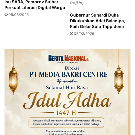
Isu SARA, Pemprov Sulbar
frd/Un)
a
Perkuat Literasi Digital Warga
l
05/08/2026
Gubernur Suhardi Duka
i
Dikukuhkan Adat Balanipa,
S
Raih Gelar Sulo Tappidena
a
05/08/2026
s
a
r
K
a
b
u
p
a
t
e
n
M
a
j
e