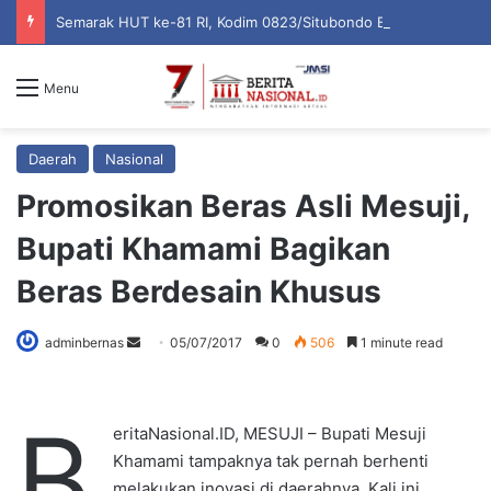
Semarak HUT ke-81 RI, Kodim 0823/Situbondo Balap Sarung Hingga Lomba Bongkar Senjata
Menu
Daerah
Nasional
Promosikan Beras Asli Mesuji,
Bupati Khamami Bagikan
Beras Berdesain Khusus
adminbernas
S
05/07/2017
0
506
1 minute read
e
n
B
d
eritaNasional.ID, MESUJI – Bupati Mesuji
a
Khamami tampaknya tak pernah berhenti
n
melakukan inovasi di daerahnya. Kali ini,