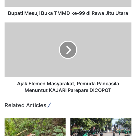
Copy URL
s
u
Bupati Mesuji Buka TMMD ke-99 di Rawa Jitu Utara
j
i
A
B
j
u
a
k
k
a
E
T
l
M
e
M
m
D
e
k
n
Ajak Elemen Masyarakat, Pemuda Pancasila
e
M
Menuntut KAJARI Parepare DICOPOT
-
a
9
s
Related Articles
9
y
d
a
i
r
R
a
a
k