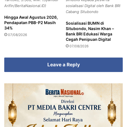
u
Arifin/BeritaNasional.ID)
sosialisasi Digital oleh Bank BRI
n
Cabang Situbondo
t
Hingga Awal Agustus 2026,
u
Pendapatan PBB-P2 Masih
Sosialisasi BUMN di
t
34%
Situbondo, Nasim Khan –
K
Bank BRI Edukasi Warga
07/08/2026
A
Cegah Penipuan Digital
J
07/08/2026
A
R
I
Leave a Reply
P
a
r
e
p
a
r
e
D
I