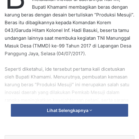
e
Bupati Khamami membagikan beras dengan
m
karung beras dengan desain bertuliskan “Produksi Mesuji”.
a
Beras itu dibagikannya kepada Komandan Korem
i
043/Garuda Hitam Kolonel Inf. Hadi Basuki, beserta tamu
l
undangan lainnya saat membuka kegiatan TNI Manunggal
Masuk Desa (TMMD) ke-99 Tahun 2017 di Lapangan Desa
Panggung Jaya, Selasa (04/07/2017).
Seperti diketahui, ide tersebut pertama kali dicetuskan
oleh Bupati Khamami. Menurutnya, pembuatan kemasan
karung beras “Produksi Mesuji” ini merupakan salah satu
inovasi daerah yang dilakukan Pemkab Mesuji dalam
rangka meningkatkan kesejahteraan petani, serta sarana
promosi beras asli Mesuji dari yang ditanam di lahan
Lihat Selengkapnya
pertanian rawa gambut pasang surut.
Dengan kemasan karung beras “Produksi Mesuji” tersebut
diharapkan para petani tidak menjual hasil pertanian dalam