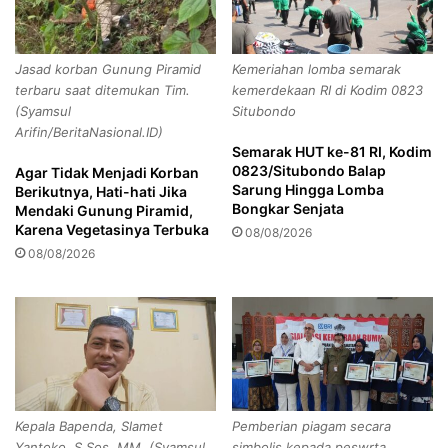
w
a
a
t
J
,
Jasad korban Gunung Piramid
Kemeriahan lomba semarak
i
P
terbaru saat ditemukan Tim.
kemerdekaan RI di Kodim 0823
t
e
(Syamsul
Situbondo
u
m
Arifin/BeritaNasional.ID)
U
u
Semarak HUT ke-81 RI, Kodim
t
d
0823/Situbondo Balap
Agar Tidak Menjadi Korban
a
a
Sarung Hingga Lomba
Berikutnya, Hati-hati Jika
r
P
Bongkar Senjata
Mendaki Gunung Piramid,
a
a
Karena Vegetasinya Terbuka
08/08/2026
n
08/08/2026
c
a
s
i
l
a
M
e
Kepala Bapenda, Slamet
Pemberian piagam secara
n
Yantoko, S.Sos, MM. (Syamsul
simbolis kepada peswrta