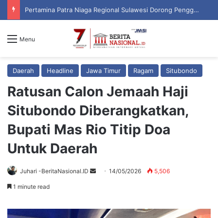
Pertamina Patra Niaga Regional Sulawesi Dorong Penggunaan Bright Gas bagi Petani Sidrap sebagai Solusi Energi Irigasi
Menu
Daerah
Headline
Jawa Timur
Ragam
Situbondo
Ratusan Calon Jemaah Haji
Situbondo Diberangkatkan,
Bupati Mas Rio Titip Doa
Untuk Daerah
Juhari -BeritaNasional.ID
S
14/05/2026
5,506
e
1 minute read
n
d
a