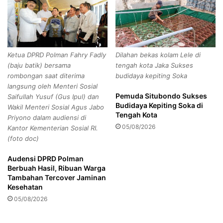
D
,
t
a
p
Ketua DPRD Polman Fahry Fadly
Dilahan bekas kolam Lele di
i
(baju batik) bersama
tengah kota Jaka Sukses
J
rombongan saat diterima
budidaya kepiting Soka
a
langsung oleh Menteri Sosial
d
Pemuda Situbondo Sukses
Saifullah Yusuf (Gus Ipul) dan
i
Budidaya Kepiting Soka di
Wakil Menteri Sosial Agus Jabo
I
Tengah Kota
Priyono dalam audiensi di
n
05/08/2026
Kantor Kementerian Sosial RI.
s
(foto doc)
t
r
Audensi DPRD Polman
u
Berbuah Hasil, Ribuan Warga
m
Tambahan Tercover Jaminan
e
Kesehatan
n
05/08/2026
P
e