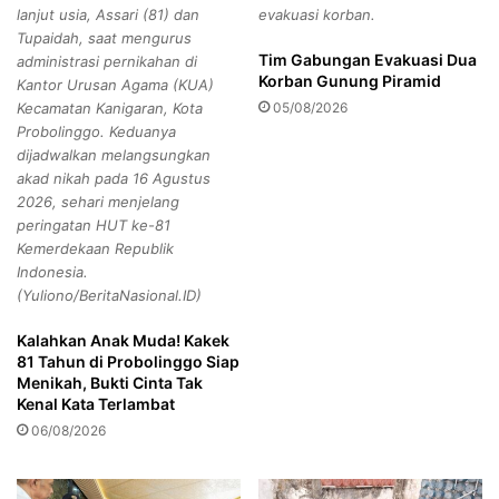
lanjut usia, Assari (81) dan
evakuasi korban.
a
g
Tupaidah, saat mengurus
P
a
Tim Gabungan Evakuasi Dua
administrasi pernikahan di
M
n
Korban Gunung Piramid
Kantor Urusan Agama (KUA)
I
:
Kecamatan Kanigaran, Kota
05/08/2026
J
T
Probolinggo. Keduanya
a
a
dijadwalkan melangsungkan
t
k
akad nikah pada 16 Agustus
i
S
2026, sehari menjelang
m
e
peringatan HUT ke-81
k
Kemerdekaan Republik
a
Indonesia.
d
(Yuliono/BeritaNasional.ID)
a
r
Kalahkan Anak Muda! Kakek
K
81 Tahun di Probolinggo Siap
e
Menikah, Bukti Cinta Tak
j
Kenal Kata Terlambat
a
06/08/2026
r
P
A