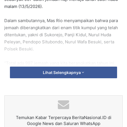
malam (13/5/2026).
Dalam sambutannya, Mas Rio menyampaikan bahwa para
jemaah diberangkatkan dari enam titik kumpul yang telah
ditentukan, yakni di Sukorejo, Panji Kidul, Nurul Huda
Peleyan, Pendopo Situbondo, Nurul Wafa Besuki, serta
Polsek Besuki.
“Total ada 997 jemaah yang kita berangkatkan tahun ini.
Tidak ada tambahan lagi, semuanya sudah final,” ujar Mas
Lihat Selengkapnya
Rio.
Ia juga menegaskan bahwa pemerintah daerah telah
menyiapkan berbagai fasilitas dan dukungan guna
memastikan kenyamanan serta kelancaran perjalanan
ibadah para jemaah.
Temukan Kabar Terpercaya BeritaNasional.ID di
Google News dan Saluran WhatsApp
Lebih lanjut, Mas Rio menitipkan pesan khusus kepada