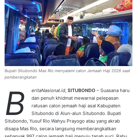
n
e
m
a
i
l
Bupati Situbondo Mas Rio menyalami calon Jemaah Haji 2026 saat
pemberangkatan
B
eritaNasional.id
,
SITUBONDO
– Suasana haru
dan penuh khidmat mewarnai pelepasan
ratusan calon jemaah haji asal Kabupaten
Situbondo di Alun-alun Situbondo. Bupati
Situbondo, Yusuf Rio Wahyu Prayogo atau yang akrab
disapa Mas Rio, secara langsung memberangkatkan
sebanyak 997 calon jemaah haji menuju tanah suci. Rabu