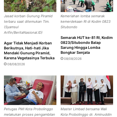
2
G
P
e
e
l
Jasad korban Gunung Piramid
Kemeriahan lomba semarak
s
a
terbaru saat ditemukan Tim.
kemerdekaan RI di Kodim 0823
e
r
(Syamsul
Situbondo
r
R
Arifin/BeritaNasional.ID)
t
e
Semarak HUT ke-81 RI, Kodim
a
f
0823/Situbondo Balap
Agar Tidak Menjadi Korban
R
l
Sarung Hingga Lomba
Berikutnya, Hati-hati Jika
a
e
Bongkar Senjata
Mendaki Gunung Piramid,
m
k
Karena Vegetasinya Terbuka
08/08/2026
a
s
08/08/2026
i
i
k
K
a
e
n
b
T
a
u
Copy URL
n
r
g
n
s
Petugas PMI Kota Probolinggo
Master Limbad bersama Wali
a
a
melakukan proses pengambilan
Kota Probolinggo dr. Aminuddin
m
a