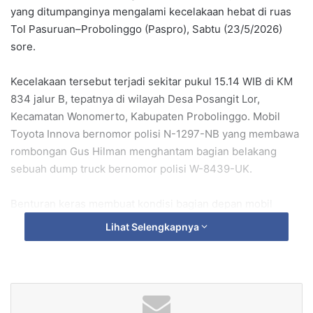
yang ditumpanginya mengalami kecelakaan hebat di ruas
Tol Pasuruan–Probolinggo (Paspro), Sabtu (23/5/2026)
sore.
Kecelakaan tersebut terjadi sekitar pukul 15.14 WIB di KM
834 jalur B, tepatnya di wilayah Desa Posangit Lor,
Kecamatan Wonomerto, Kabupaten Probolinggo. Mobil
Toyota Innova bernomor polisi N-1297-NB yang membawa
rombongan Gus Hilman menghantam bagian belakang
sebuah dump truck bernomor polisi W-8439-UK.
Benturan keras membuat kondisi bagian depan mobil
Innova ringsek parah hingga mengundang perhatian
Lihat Selengkapnya
pengguna jalan yang melintas di lokasi kejadian.
Kanit Gakkum Satlantas Polres Probolinggo Kota, Aipda
Muhammad Taufik Rahardian menjelaskan, kecelakaan
bermula saat kendaraan Innova melaju dari arah timur