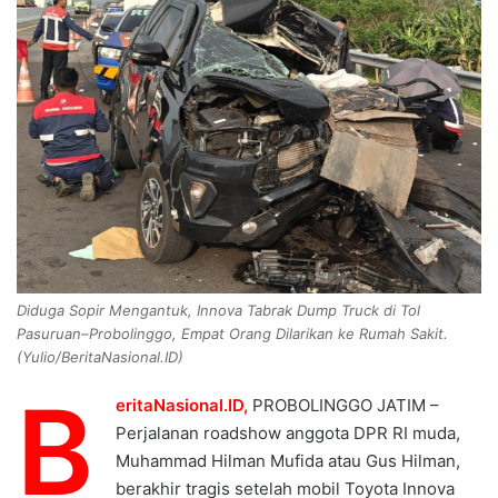
n
e
m
a
i
l
Diduga Sopir Mengantuk, Innova Tabrak Dump Truck di Tol
Pasuruan–Probolinggo, Empat Orang Dilarikan ke Rumah Sakit.
(Yulio/BeritaNasional.ID)
B
eritaNasional.ID,
PROBOLINGGO JATIM –
Perjalanan roadshow anggota DPR RI muda,
Muhammad Hilman Mufida atau Gus Hilman,
berakhir tragis setelah mobil Toyota Innova