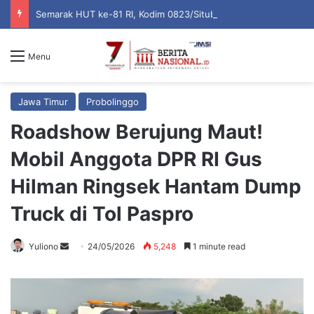
Semarak HUT ke-81 RI, Kodim 0823/Situbondo Balap Sarung Hingga Lomba Bongkar Senjata
Menu
Jawa Timur
Probolinggo
Roadshow Berujung Maut!
Mobil Anggota DPR RI Gus
Hilman Ringsek Hantam Dump
Truck di Tol Paspro
Yuliono
S
24/05/2026
5,248
1 minute read
e
n
d
a