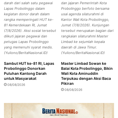
darah dari salah satu pegawai
dan jajaran Pemerintah Kota
e
n
Lapas Probolinggo dalam
Probolinggo berfoto bersama
n
L
kegiatan donor darah dalam
usai agenda silaturahmi di
D
e
rangka memperingati HUT ke-
Kantor Wali Kota Probolinggo,
o
w
81 Kemerdekaan RI, Jumat
Jumat (7/8/2026). Kunjungan
m
a
(7/8/2026). Aksi sosial tersebut
tersebut merupakan bagian dari
i
t
diikuti jajaran pegawai dan
rangkaian silaturahmi Master
n
N
petugas Lapas Probolinggo
Limbad ke sejumlah kepala
o
o
yang memenuhi syarat medis.
daerah di Jawa Timur.
d
b
(Yuliono/BeritaNasional.ID)
(Yuliono/BeritaNasional.ID)
i
a
S
r
Sambut HUT ke-81 RI, Lapas
Master Limbad Sowan ke
i
F
Probolinggo Donorkan
Balai Kota Probolinggo, Bikin
t
i
Puluhan Kantong Darah
Wali Kota Aminuddin
u
l
untuk Masyarakat
Terpukau dengan Aksi Baca
b
m
Pikiran
08/08/2026
o
“
08/08/2026
n
P
d
e
o
s
t
a