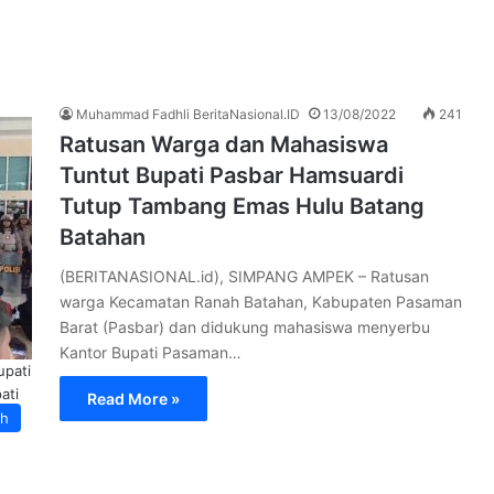
Muhammad Fadhli BeritaNasional.ID
13/08/2022
241
Ratusan Warga dan Mahasiswa
Tuntut Bupati Pasbar Hamsuardi
Tutup Tambang Emas Hulu Batang
Batahan
(BERITANASIONAL.id), SIMPANG AMPEK – Ratusan
warga Kecamatan Ranah Batahan, Kabupaten Pasaman
Barat (Pasbar) dan didukung mahasiswa menyerbu
Kantor Bupati Pasaman…
upati
ati
Read More »
wa)
ah