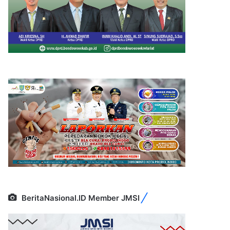
BeritaNasional.ID Member JMSI