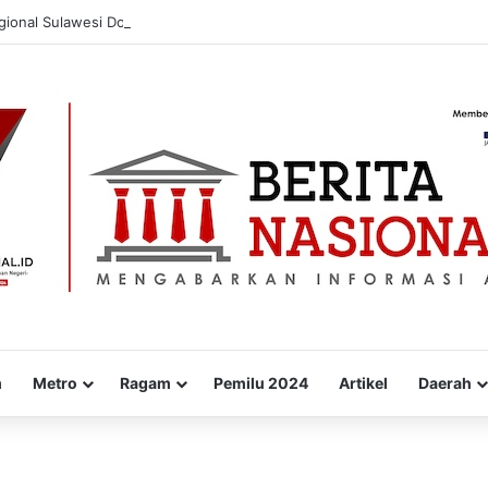
gional Sulawesi Dorong Penggunaan Bright Gas bagi Petani Sidrap sebagai
m
Metro
Ragam
Pemilu 2024
Artikel
Daerah