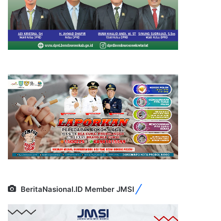
BeritaNasional.ID Member JMSI