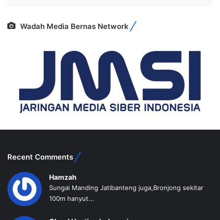
Wadah Media Bernas Network
Recent Comments
Hamzah
Sungai Manding Jatibanteng juga,Bronjong sekitar
100m hanyut...