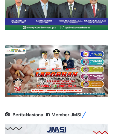
BeritaNasional.ID Member JMSI