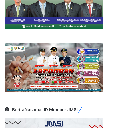
BeritaNasional.ID Member JMSI