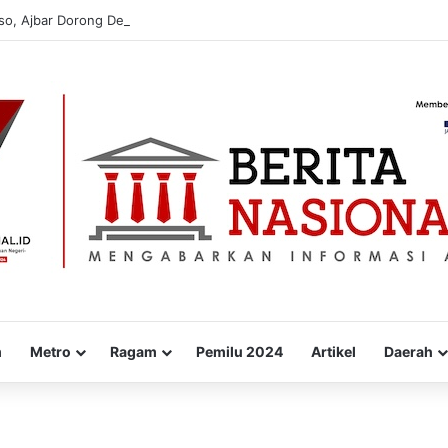
sso, Ajbar Dorong Desa Jadi Kekuatan Ekonomi Masyarakat
m
Metro
Ragam
Pemilu 2024
Artikel
Daerah