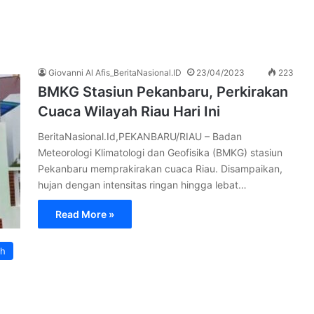
Giovanni Al Afis_BeritaNasional.ID
23/04/2023
223
BMKG Stasiun Pekanbaru, Perkirakan
Cuaca Wilayah Riau Hari Ini
BeritaNasional.Id,PEKANBARU/RIAU – Badan
Meteorologi Klimatologi dan Geofisika (BMKG) stasiun
Pekanbaru memprakirakan cuaca Riau. Disampaikan,
hujan dengan intensitas ringan hingga lebat…
Read More »
ah