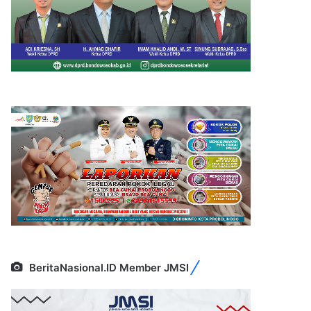
BeritaNasional.ID Member JMSI