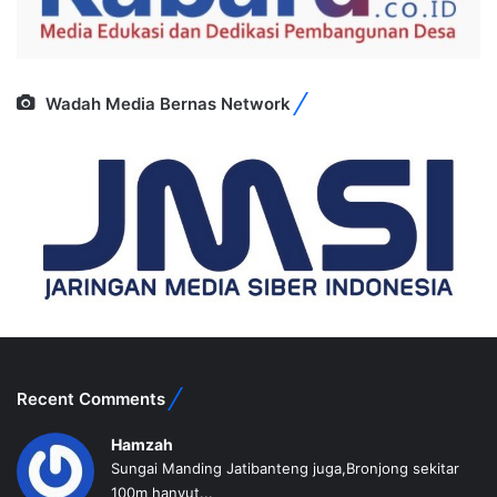
Wadah Media Bernas Network
Recent Comments
Hamzah
Sungai Manding Jatibanteng juga,Bronjong sekitar
100m hanyut...