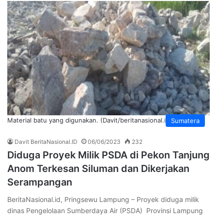
Material batu yang digunakan. (Davit/beritanasional.id)
Sumatera
Davit BeritaNasional.ID
06/06/2023
232
Diduga Proyek Milik PSDA di Pekon Tanjung
Anom Terkesan Siluman dan Dikerjakan
Serampangan
BeritaNasional.id, Pringsewu Lampung – Proyek diduga milik
dinas Pengelolaan Sumberdaya Air (PSDA) Provinsi Lampung