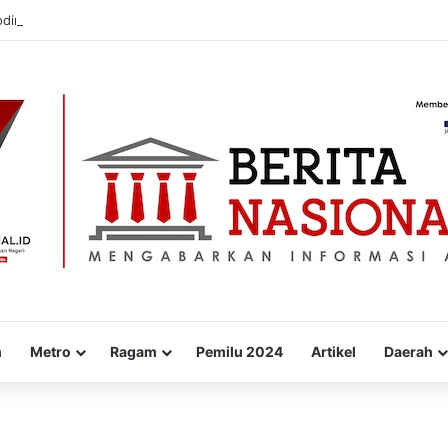
odim 0823/Situbondo Balap Sarung Hingga Lomba Bongkar Senjata
m
Metro
Ragam
Pemilu 2024
Artikel
Daerah