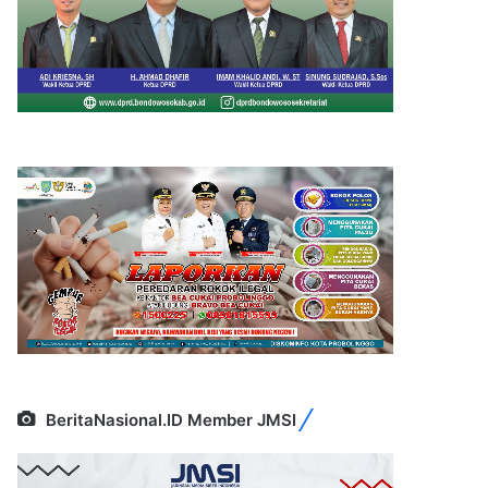
BeritaNasional.ID Member JMSI