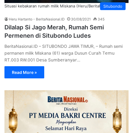
Situasi kebakaran rumah milik Miskana (Heru/BeritaNasional.ID)
Situbondo
Heru Hartanto - BeritaNasional.ID
30/08/2021
345
Dilalap Si Jago Merah, Rumah Semi
Permenen di Situbondo Ludes
BeritaNasional.ID – SITUBONDO JAWA TIMUR, – Rumah semi
permanen milik Miskana (61) warga 𝖣u𝗌u𝗇 𝖢𝗎𝗋𝖺𝗁 T𝖾𝗆𝗎
RT.003 RW.001 𝖣𝖾𝗌𝖺 S𝗎𝗆𝖻𝖾𝗋𝖺𝗇𝗒𝖺𝗋…
Read More »