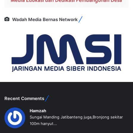
Wadah Media Bernas Network
Recent Comments
Hamzah
Sungai Manding Jatibanteng juga,Bronjong sekitar
100m hanyut...