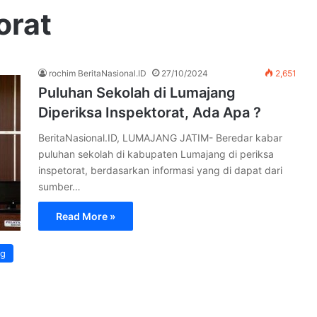
orat
rochim BeritaNasional.ID
27/10/2024
2,651
Puluhan Sekolah di Lumajang
Diperiksa Inspektorat, Ada Apa ?
BeritaNasional.ID, LUMAJANG JATIM- Beredar kabar
puluhan sekolah di kabupaten Lumajang di periksa
inspetorat, berdasarkan informasi yang di dapat dari
sumber…
Read More »
ng