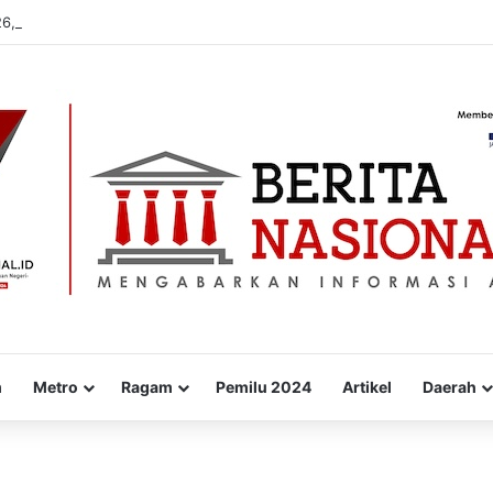
26, Pendapatan PBB-P2 Masih 34%
m
Metro
Ragam
Pemilu 2024
Artikel
Daerah