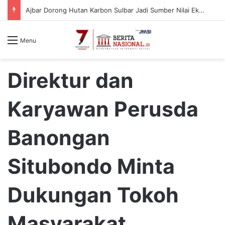
Kemenko Polkam Perkuat Koordinasi Penyusunan Kebijakan Menghadapi Era Post-Quantum Computing
Menu
Direktur dan
Karyawan Perusda
Banongan
Situbondo Minta
Dukungan Tokoh
Masyarakat