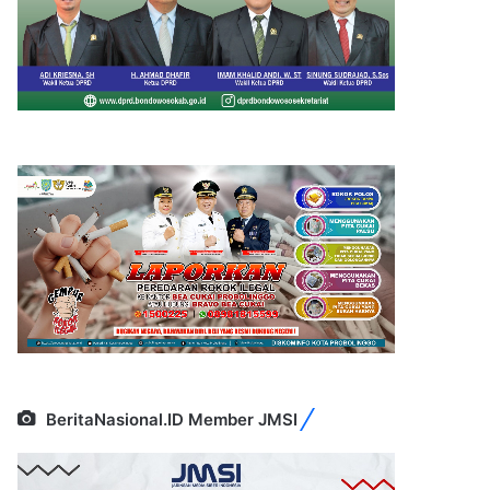
BeritaNasional.ID Member JMSI