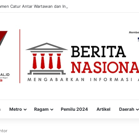
amen Catur Antar Wartawan dan Instansi
m
Metro
Ragam
Pemilu 2024
Artikel
Daerah
ntor