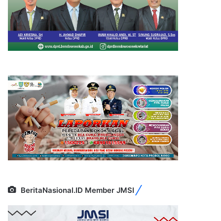
BeritaNasional.ID Member JMSI