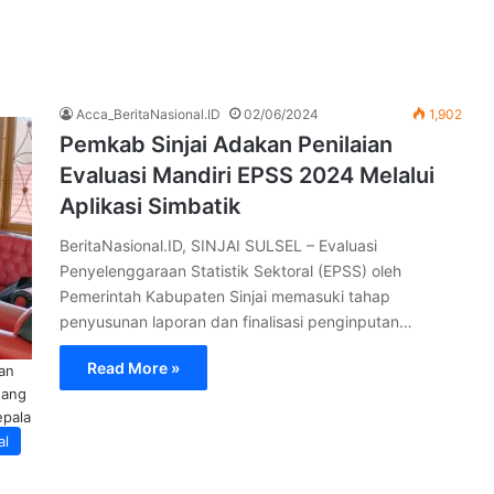
Acca_BeritaNasional.ID
02/06/2024
1,902
Pemkab Sinjai Adakan Penilaian
Evaluasi Mandiri EPSS 2024 Melalui
Aplikasi Simbatik
BeritaNasional.ID, SINJAI SULSEL – Evaluasi
Penyelenggaraan Statistik Sektoral (EPSS) oleh
Pemerintah Kabupaten Sinjai memasuki tahap
penyusunan laporan dan finalisasi penginputan…
Read More »
dan
dang
epala
al