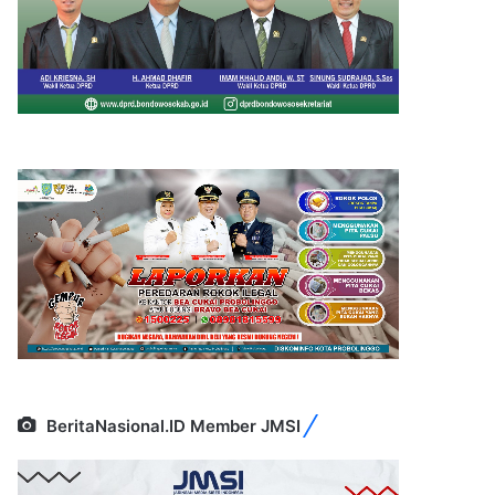
BeritaNasional.ID Member JMSI