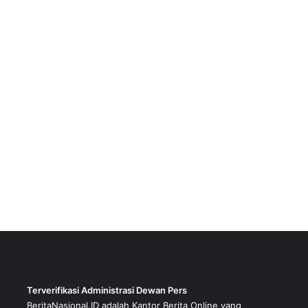
Terverifikasi Administrasi Dewan Pers
BeritaNasional.ID adalah Kantor Berita Online yang