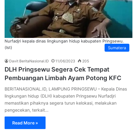
Nurfadjri kepala dinas lingkungan hidup kabupaten Pringsewu.
(Ist)
Sumatera
Davit BeritaNasional.ID
11/06/2023
205
DLH Pringsewu Segera Cek Tempat
Pembuangan Limbah Ayam Potong KFC
BERITANASIONAL.ID, LAMPUNG PRINGSEWU – Kepala Dinas
lingkungan hidup (DLH) kabupaten Pringsewu Nurfadjri
memastikan pihaknya segera turun kelokasi, melakukan
pengecekan, terkait…
Read More »