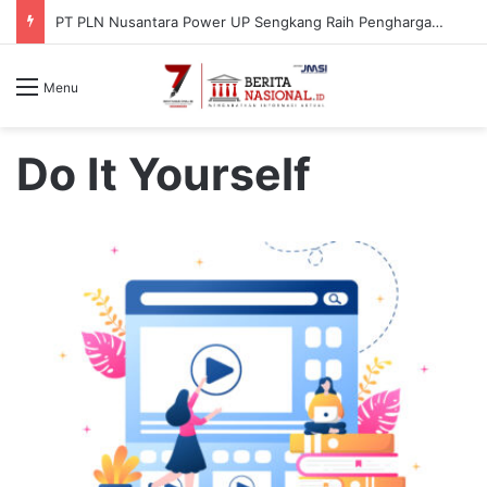
PT PLN Nusantara Power UP Sengkang Raih Penghargaan ISRA Award 2026, Perkuat Komitmen terhadap Keberlanjutan dan Pemberdayaan Masyarakat
Menu
Do It Yourself