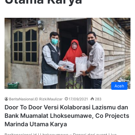
Aceh
BeritaNasional.ID RizkiMaulizar
17/09/2021
283
Door To Door Versi Kolaborasi Lazismu dan
Bank Muamalat Lhokseumawe, Co Projects
Marinda Utama Karya
Beritanasional.id l Lhokseumawe – Donasi dari event Live