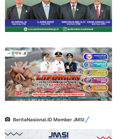
BeritaNasional.ID Member JMSI