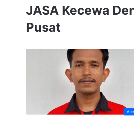
JASA Kecewa Den
Pusat
Ace