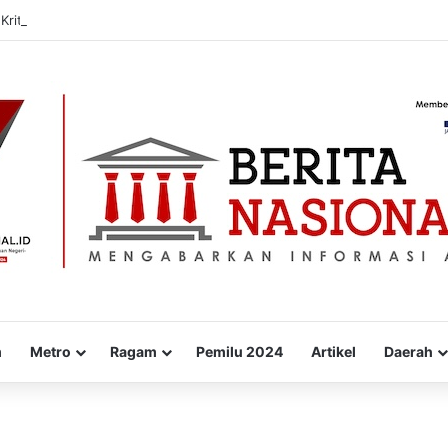
Kritis, Sudut PANdang Jadi Forum Bedah Data Pembangunan Sulbar
m
Metro
Ragam
Pemilu 2024
Artikel
Daerah