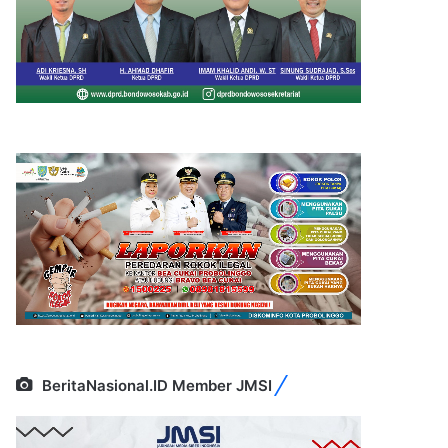
BeritaNasional.ID Member JMSI