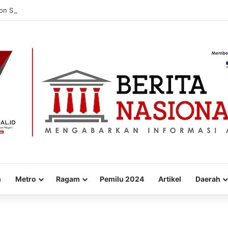
n Sulbar Jadi Sumber Nilai Ekonomi Berkelanjutan
m
Metro
Ragam
Pemilu 2024
Artikel
Daerah