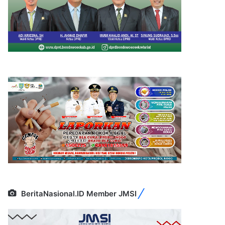
BeritaNasional.ID Member JMSI