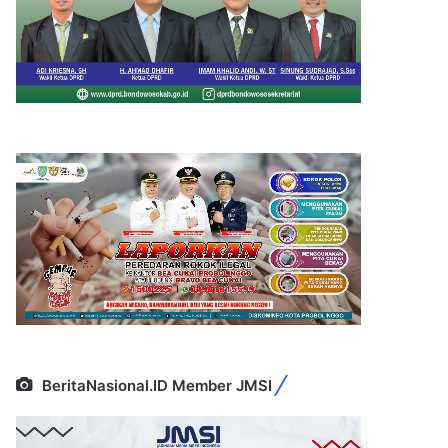
BeritaNasional.ID Member JMSI