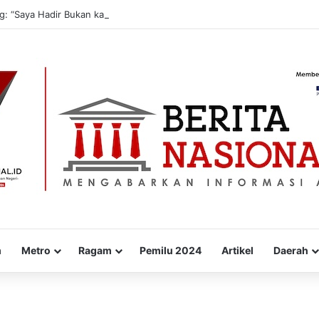
g: “Saya Hadir Bukan karena Pemilu, tapi karena Tanggung Jawab Moral
m
Metro
Ragam
Pemilu 2024
Artikel
Daerah