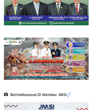
BeritaNasional.ID Member JMSI