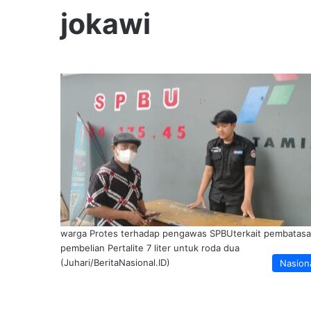
jokawi
warga Protes terhadap pengawas SPBUterkait pembatas
pembelian Pertalite 7 liter untuk roda dua
(Juhari/BeritaNasional.ID)
Nasion