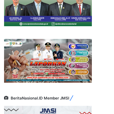
BeritaNasional.ID Member JMSI