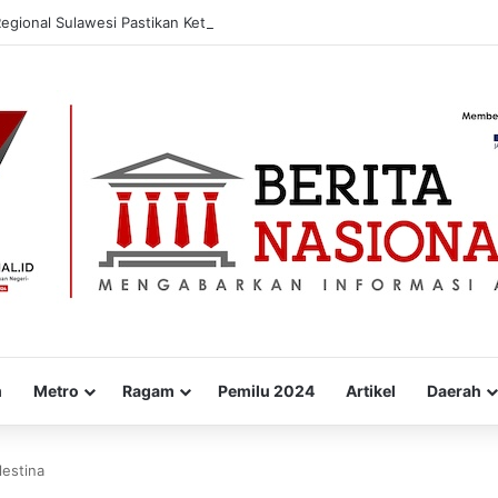
Regional Sulawesi Pastikan Ketahanan Stok BBM dan LPG 3 Kg di Bone
m
Metro
Ragam
Pemilu 2024
Artikel
Daerah
lestina