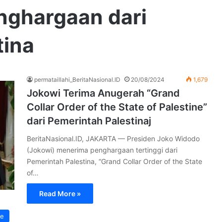
nghargaan dari
tina
permataillahi_BeritaNasional.ID
20/08/2024
1,679
Jokowi Terima Anugerah “Grand
Collar Order of the State of Palestine”
dari Pemerintah Palestinaj
BeritaNasional.ID, JAKARTA — Presiden Joko Widodo
(Jokowi) menerima penghargaan tertinggi dari
Pemerintah Palestina, “Grand Collar Order of the State
of…
Read More »
s)
ne