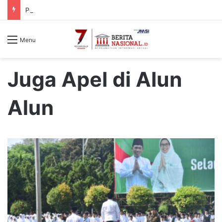
Perkuat Ekonomi Biru, DKP Sulbar dan Kanwil DJPb Bahas Pengawalan Program Strategis Kelautan dan Perikanan
Menu
Juga Apel di Alun
Alun