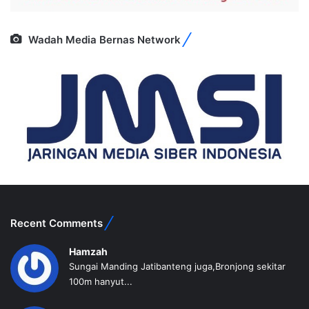
Wadah Media Bernas Network
Recent Comments
Hamzah
Sungai Manding Jatibanteng juga,Bronjong sekitar
100m hanyut...