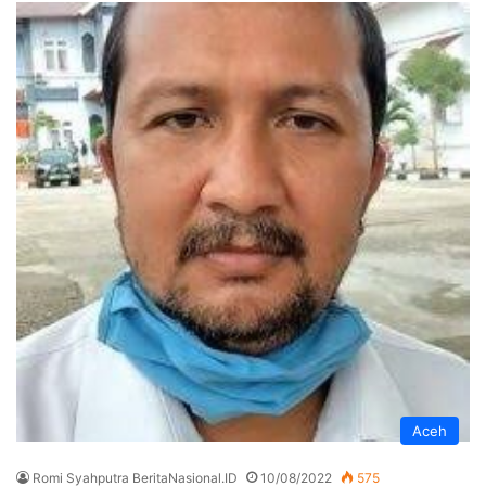
Aceh
Romi Syahputra BeritaNasional.ID
10/08/2022
575