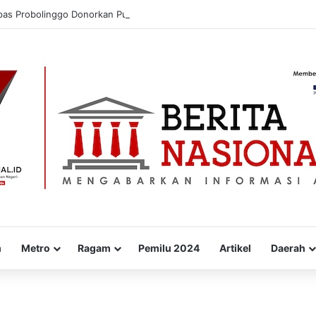
pas Probolinggo Donorkan Puluhan Kantong Darah untuk Masyarakat
m
Metro
Ragam
Pemilu 2024
Artikel
Daerah