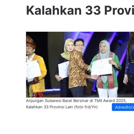
Kalahkan 33 Provi
Anjungan Sulawesi Barat Bersinar di TMII Award 2025,
Kalahkan 33 Provinsi Lain (foto frd/Yn)
Advedtori