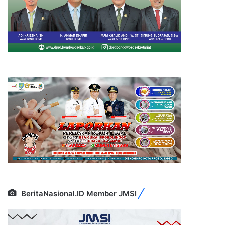
BeritaNasional.ID Member JMSI