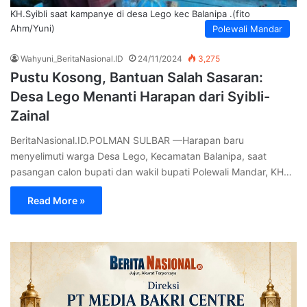
KH.Syibli saat kampanye di desa Lego kec Balanipa .(fito
Ahm/Yuni)
Polewali Mandar
Wahyuni_BeritaNasional.ID
24/11/2024
3,275
Pustu Kosong, Bantuan Salah Sasaran:
Desa Lego Menanti Harapan dari Syibli-
Zainal
BeritaNasional.ID.POLMAN SULBAR —Harapan baru
menyelimuti warga Desa Lego, Kecamatan Balanipa, saat
pasangan calon bupati dan wakil bupati Polewali Mandar, KH…
Read More »