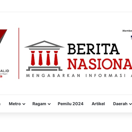
alai Kota Probolinggo, Bikin Wali Kota Aminuddin Terpukau dengan Aksi
m
Metro
Ragam
Pemilu 2024
Artikel
Daerah