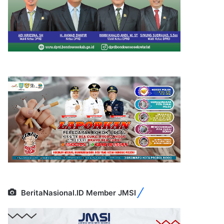
BeritaNasional.ID Member JMSI