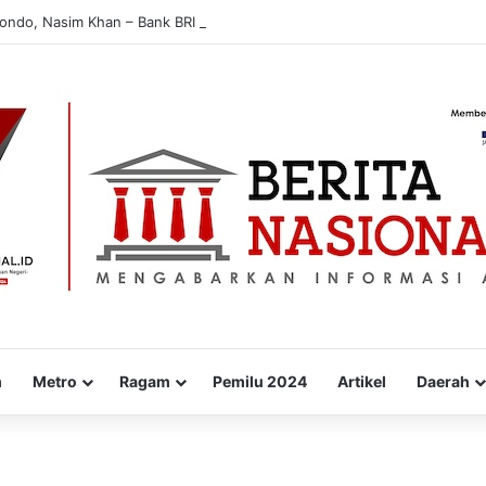
bondo, Nasim Khan – Bank BRI Edukasi Warga Cegah Penipuan Digital
m
Metro
Ragam
Pemilu 2024
Artikel
Daerah