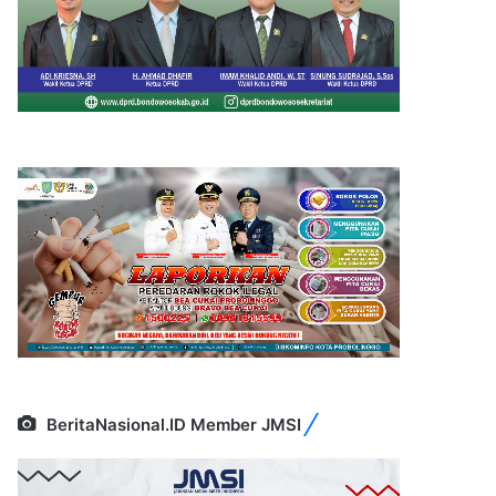
BeritaNasional.ID Member JMSI