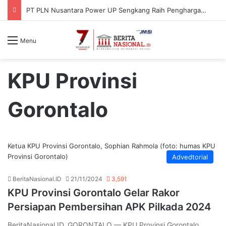
PT PLN Nusantara Power UP Sengkang Raih Penghargaan ISRA Award 2026, Perkuat Komitmen terhadap Keberlanjutan dan Pemberdayaan Masyarakat
Menu
KPU Provinsi
Gorontalo
Ketua KPU Provinsi Gorontalo, Sophian Rahmola (foto: humas KPU
Provinsi Gorontalo)
Advedtorial
BeritaNasional.ID
21/11/2024
3,591
KPU Provinsi Gorontalo Gelar Rakor
Persiapan Pembersihan APK Pilkada 2024
BeritaNasional.ID, GORONTALO — KPU Provinsi Gorontalo