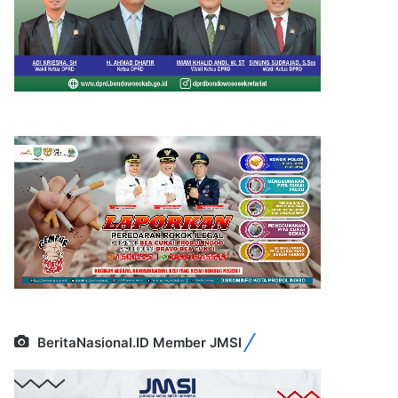
BeritaNasional.ID Member JMSI