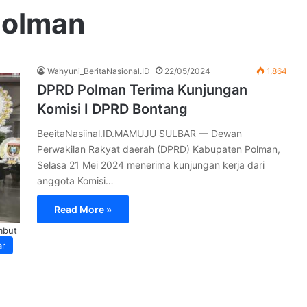
Polman
Wahyuni_BeritaNasional.ID
22/05/2024
1,864
DPRD Polman Terima Kunjungan
Komisi I DPRD Bontang
BeeitaNasiinal.ID.MAMUJU SULBAR — Dewan
Perwakilan Rakyat daerah (DPRD) Kabupaten Polman,
Selasa 21 Mei 2024 menerima kunjungan kerja dari
anggota Komisi…
Read More »
mbut
ar