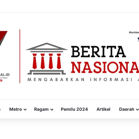
0.000 Bibit Lamun di Situbondo, Dorong Pemulihan Ekosistem Pesisir
m
Metro
Ragam
Pemilu 2024
Artikel
Daerah