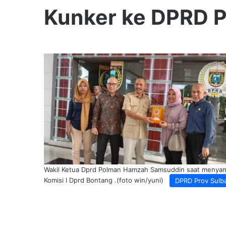
Kunker ke DPRD 
Wakil Ketua Dprd Polman Hamzah Samsuddin saat menya
Komisi I Dprd Bontang .(foto win/yuni)
DPRD Prov Sulb