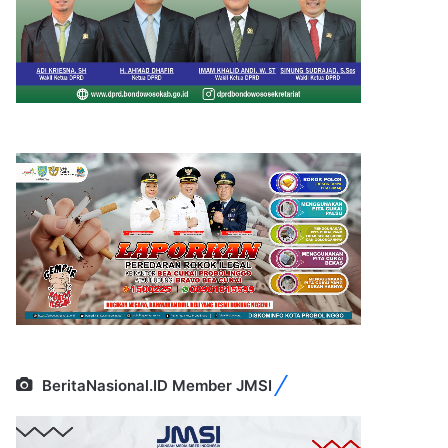
BeritaNasional.ID Member JMSI