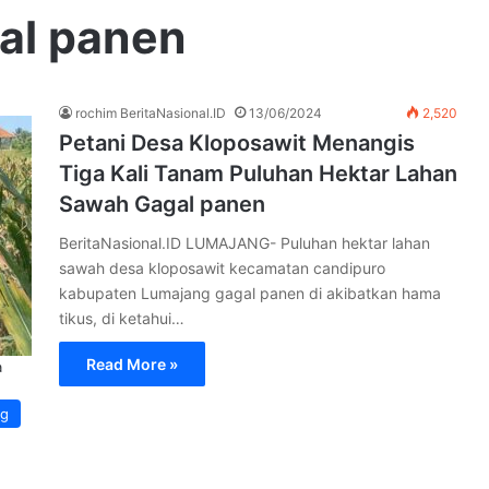
al panen
rochim BeritaNasional.ID
13/06/2024
2,520
Petani Desa Kloposawit Menangis
Tiga Kali Tanam Puluhan Hektar Lahan
Sawah Gagal panen
BeritaNasional.ID LUMAJANG- Puluhan hektar lahan
sawah desa kloposawit kecamatan candipuro
kabupaten Lumajang gagal panen di akibatkan hama
tikus, di ketahui…
Read More »
a
ng