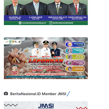
BeritaNasional.ID Member JMSI