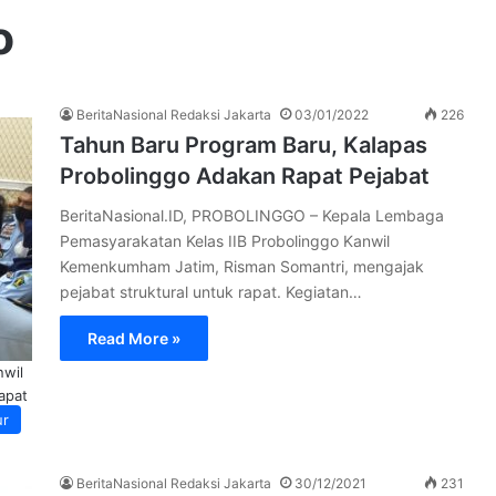
o
BeritaNasional Redaksi Jakarta
03/01/2022
226
Tahun Baru Program Baru, Kalapas
Probolinggo Adakan Rapat Pejabat
BeritaNasional.ID, PROBOLINGGO – Kepala Lembaga
Pemasyarakatan Kelas IIB Probolinggo Kanwil
Kemenkumham Jatim, Risman Somantri, mengajak
pejabat struktural untuk rapat. Kegiatan…
Read More »
nwil
apat
ur
BeritaNasional Redaksi Jakarta
30/12/2021
231