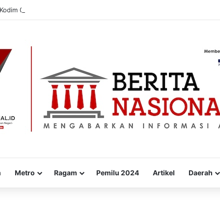
 Kodim 0823/Situbondo Balap Sarung Hingga Lomba Bongkar Senjata
m
Metro
Ragam
Pemilu 2024
Artikel
Daerah